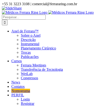
Ir
+55 31 3223 3108 | comercial@ferrararing.com.br
para
YouTube
Instagram
Facebook
SlideShare
Ferrara
o
Ring
conteúdo
Buscar
resultados
para:
Anel de Ferrara™
Sobre o Anel
Descrição
Instrumental
Planejamento Cirúrgico
Trocas
Publicações
Cursos
Ferrara Meetings
Transferência de Tecnologia
WetLab
Congressos
News
Contatos
Nomograma
PERFIL
Login
Registrar