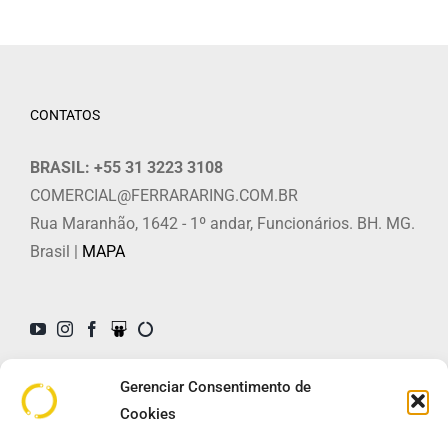
CONTATOS
BRASIL: +55 31 3223 3108
COMERCIAL@FERRARARING.COM.BR
Rua Maranhão, 1642 - 1º andar, Funcionários. BH. MG.
Brasil |
MAPA
YouTube
Instagram
Facebook
SlideShare
Ferrara
Ring
Gerenciar Consentimento de
Cookies
Anel de Ferrara™
Sobre o Anel
Descrição
Instrumental
Planejamento Cirúrgico
Trocas