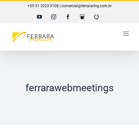
Ir
+55 31 3223 3108 | comercial@ferrararing.com.br
para
YouTube
Instagram
Facebook
SlideShare
Ferrara
o
Ring
conteúdo
ferrarawebmeetings