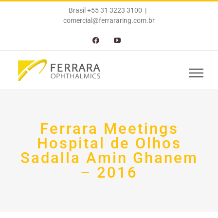
Ir
Brasil +55 31 3223 3100
|
para
comercial@ferrararing.com.br
o
conteúdo
Facebook
YouTube
Ferrara Meetings
Hospital de Olhos
Sadalla Amin Ghanem
– 2016