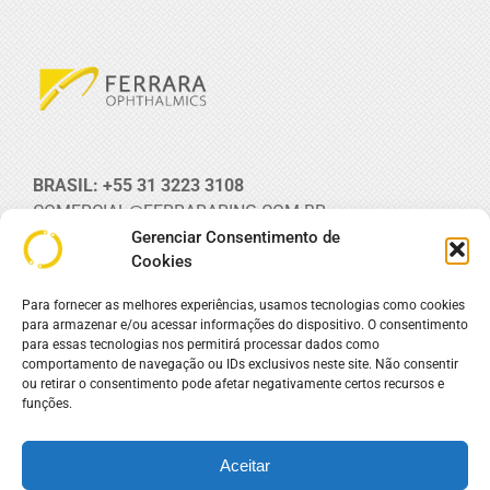
BRASIL: +55 31 3223 3108
COMERCIAL@FERRARARING.COM.BR
Rua Maranhão, 1642 - 1º andar
Gerenciar Consentimento de
Cookies
Funcionários. BH. MG. Brasil
| VEJA O MAPA
Para fornecer as melhores experiências, usamos tecnologias como cookies
para armazenar e/ou acessar informações do dispositivo. O consentimento
REDES SOCIAIS
para essas tecnologias nos permitirá processar dados como
comportamento de navegação ou IDs exclusivos neste site. Não consentir
ou retirar o consentimento pode afetar negativamente certos recursos e
funções.
Aceitar