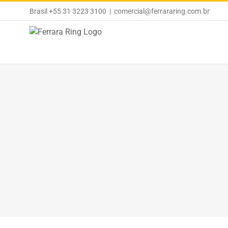
Ir
Brasil +55 31 3223 3100
|
comercial@ferrararing.com.br
para
o
conteúdo